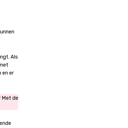
 kunnen
ngt. Als
 met
 en er
? Met de
oende