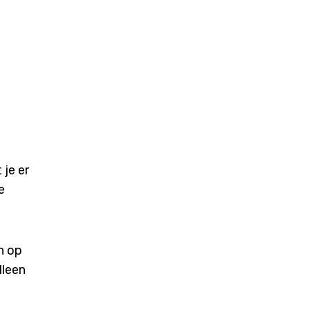
je er
e
n op
lleen