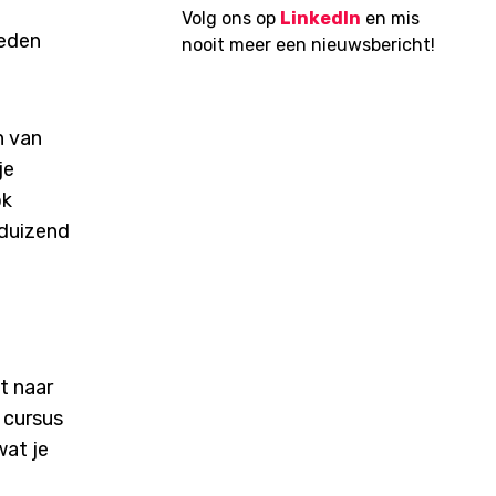
Volg ons op
LinkedIn
en mis
ieden
nooit meer een nieuwsbericht!
n van
je
ok
 duizend
t naar
 cursus
wat je