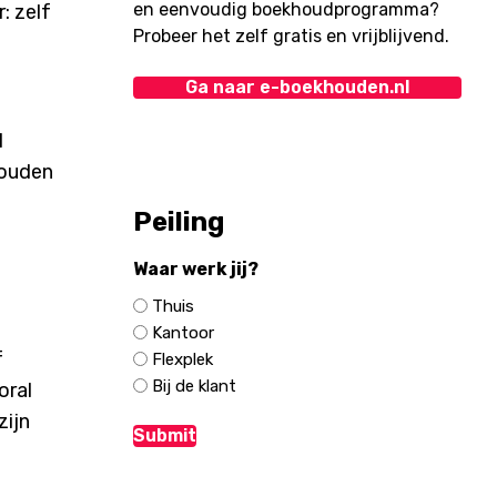
en eenvoudig boekhoudprogramma?
Probeer het zelf gratis en vrijblijvend.
Ga naar e-boekhouden.nl
l
houden
Peiling
Waar werk jij?
Thuis
Kantoor
f
Flexplek
Bij de klant
oral
zijn