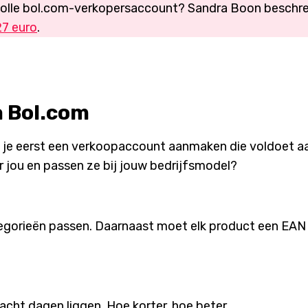
volle bol.com-verkopersaccount? Sandra Boon beschr
27 euro
.
a Bol.com
 je eerst een verkoopaccount aanmaken die voldoet a
or jou en passen ze bij jouw bedrijfsmodel?
tegorieën passen. Daarnaast moet elk product een EAN
 acht dagen liggen. Hoe korter, hoe beter.