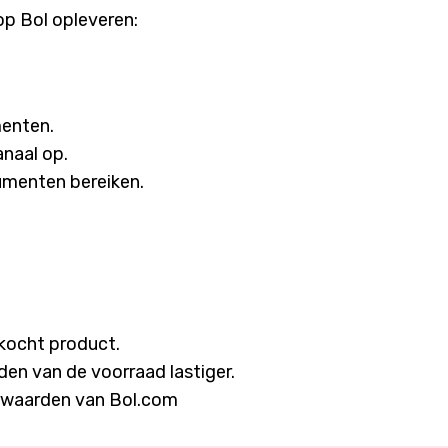
op Bol opleveren:
menten.
anaal op.
umenten bereiken.
rkocht product.
en van de voorraad lastiger.
orwaarden van Bol.com