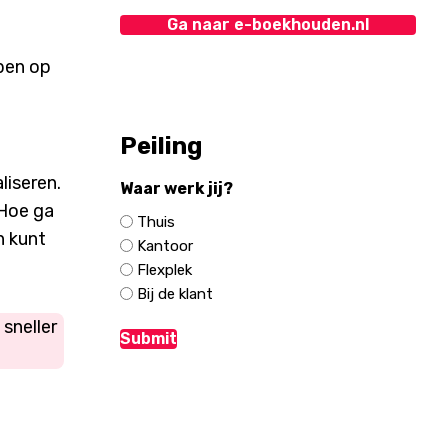
Ga naar e-boekhouden.nl
Peiling
liseren.
Waar werk jij?
 Hoe ga
Thuis
n kunt
Kantoor
Flexplek
Bij de klant
e sneller