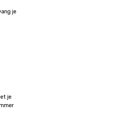
vang je
et je
nummer