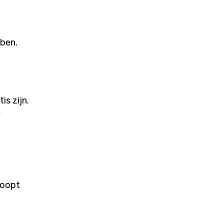
bben.
s zijn.