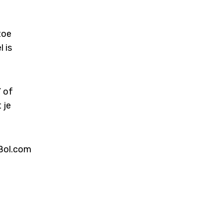
toe
 is
’ of
 je
 Bol.com