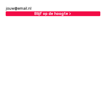
Blijf op de hoogte
Over ons
Ondernemen & Internet is een website van
internetuitgeverij Eurolutions.
Lees verder...
Lees meer over ons
Volg ons
Blijf op de hoogte van onze beste artikelen via social
media.