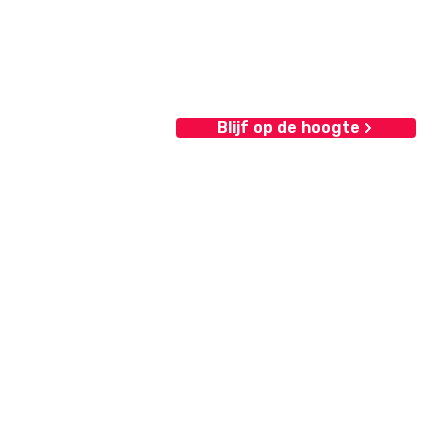
Blijf op de hoogte
Contact
elen
Internetuitgeverij Eurolutions
Strijkviertel 33-H
3454 PJ De Meern
KvK nr.
37102174
BTW nr.
NL002097294B45