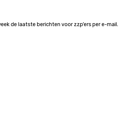
ek de laatste berichten voor zzp'ers per e-mail.
Volg ons
everij
Blijf op de hoogte van onze beste artik
via social media.