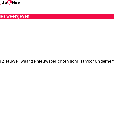
Ja
Nee
ies weergeven
ij Zietuwel, waar ze nieuwsberichten schrijft voor Onderne