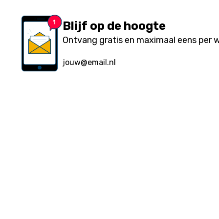
Blijf op de hoogte
Ontvang gratis en maximaal eens per we
Over ons
Ondernemen & Internet is een website van internetuitg
Eurolutions.
Lees verder...
Lees meer over ons