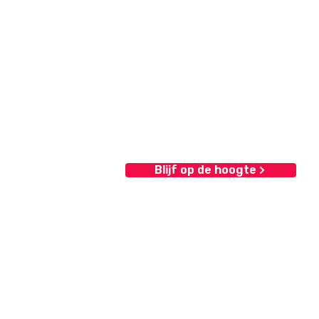
Blijf op de hoogte
Contact
elen
Internetuitgeverij Eurolutions
Strijkviertel 33-H