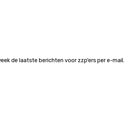
ek de laatste berichten voor zzp'ers per e-mail.
Volg ons
everij
Blijf op de hoogte van onze beste artik
via social media.