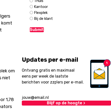
Thuis
Kantoor
Flexplek
olgers
Bij de klant
a komt
t
Updates per e-mail
Ontvang gratis en maximaal
plek om
eens per week de laatste
s niet
berichten voor zzp'ers per e-mail.
or 1,78
Blijf op de hoogte
eators