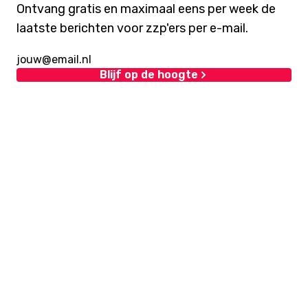
Ontvang gratis en maximaal eens per week de
laatste berichten voor zzp'ers per e-mail.
Blijf op de hoogte
Over ons
Ondernemen & Internet is een website van
internetuitgeverij Eurolutions.
Lees verder...
Lees meer over ons
Volg ons
Blijf op de hoogte van onze beste artikelen via social
media.